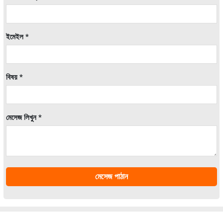
ইমেইল *
বিষয় *
মেসেজ লিখুন *
মেসেজ পাঠান